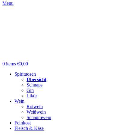
Menu
0
items
€
0,00
Spirituosen
Übersicht
Schnaps
Gin
Likör
Wein
Rotwein
Weißwein
Schaumwein
Feinkost
Fleisch & Käse