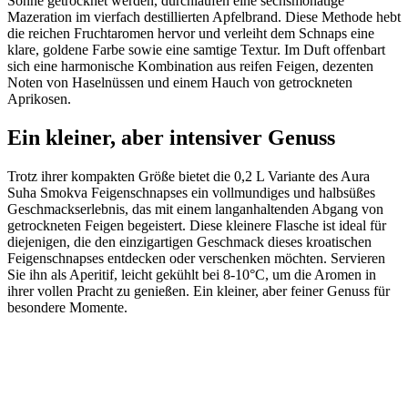
Sonne getrocknet werden, durchlaufen eine sechsmonatige
Mazeration im vierfach destillierten Apfelbrand. Diese Methode hebt
die reichen Fruchtaromen hervor und verleiht dem Schnaps eine
klare, goldene Farbe sowie eine samtige Textur. Im Duft offenbart
sich eine harmonische Kombination aus reifen Feigen, dezenten
Noten von Haselnüssen und einem Hauch von getrockneten
Aprikosen.
Ein kleiner, aber intensiver Genuss
Trotz ihrer kompakten Größe bietet die 0,2 L Variante des Aura
Suha Smokva Feigenschnapses ein vollmundiges und halbsüßes
Geschmackserlebnis, das mit einem langanhaltenden Abgang von
getrockneten Feigen begeistert. Diese kleinere Flasche ist ideal für
diejenigen, die den einzigartigen Geschmack dieses kroatischen
Feigenschnapses entdecken oder verschenken möchten. Servieren
Sie ihn als Aperitif, leicht gekühlt bei 8-10°C, um die Aromen in
ihrer vollen Pracht zu genießen. Ein kleiner, aber feiner Genuss für
besondere Momente.