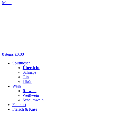
Menu
0
items
€
0,00
Spirituosen
Übersicht
Schnaps
Gin
Likör
Wein
Rotwein
Weißwein
Schaumwein
Feinkost
Fleisch & Käse