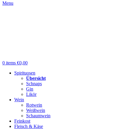
Menu
0
items
€
0,00
Spirituosen
Übersicht
Schnaps
Gin
Likör
Wein
Rotwein
Weißwein
Schaumwein
Feinkost
Fleisch & Käse