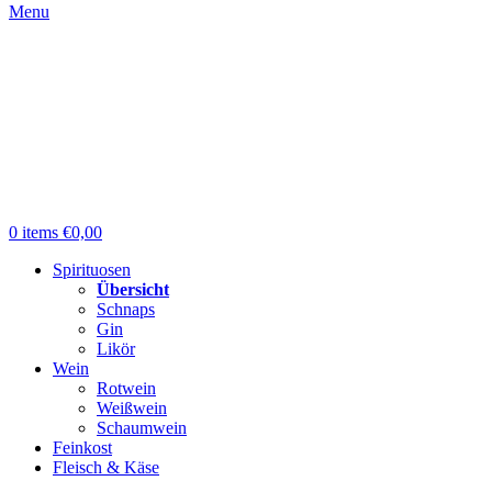
Menu
0
items
€
0,00
Spirituosen
Übersicht
Schnaps
Gin
Likör
Wein
Rotwein
Weißwein
Schaumwein
Feinkost
Fleisch & Käse