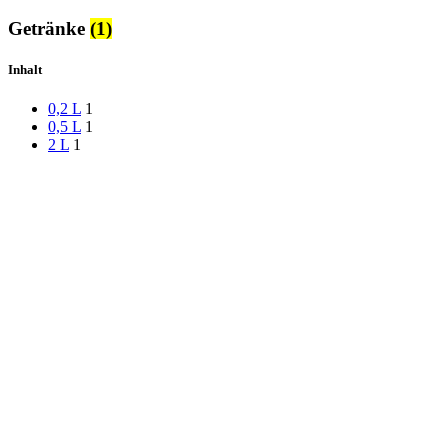
Getränke
(1)
Inhalt
0,2 L
1
0,5 L
1
2 L
1