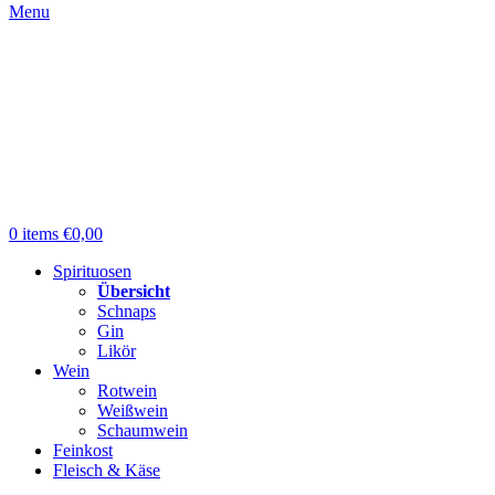
Menu
0
items
€
0,00
Spirituosen
Übersicht
Schnaps
Gin
Likör
Wein
Rotwein
Weißwein
Schaumwein
Feinkost
Fleisch & Käse