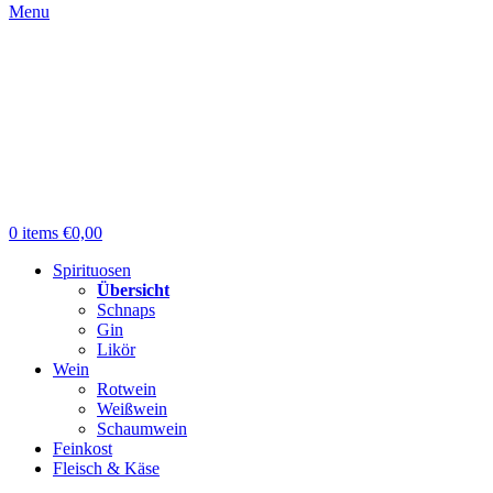
Menu
0
items
€
0,00
Spirituosen
Übersicht
Schnaps
Gin
Likör
Wein
Rotwein
Weißwein
Schaumwein
Feinkost
Fleisch & Käse