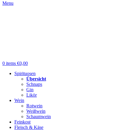
Menu
0
items
€
0,00
Spirituosen
Übersicht
Schnaps
Gin
Likör
Wein
Rotwein
Weißwein
Schaumwein
Feinkost
Fleisch & Käse