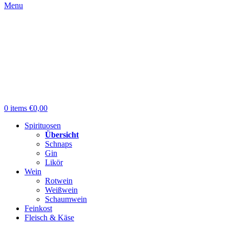
Menu
0
items
€
0,00
Spirituosen
Übersicht
Schnaps
Gin
Likör
Wein
Rotwein
Weißwein
Schaumwein
Feinkost
Fleisch & Käse