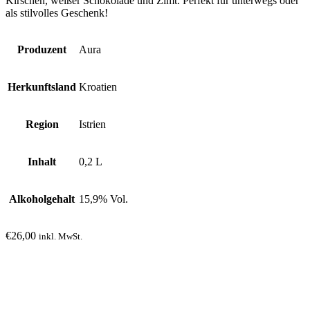
Kirschen, weißer Schokolade und Zimt. Perfekt für unterwegs oder
als stilvolles Geschenk!
Produzent
Aura
Herkunftsland
Kroatien
Region
Istrien
Inhalt
0,2 L
Alkoholgehalt
15,9% Vol.
€
26,00
inkl. MwSt.