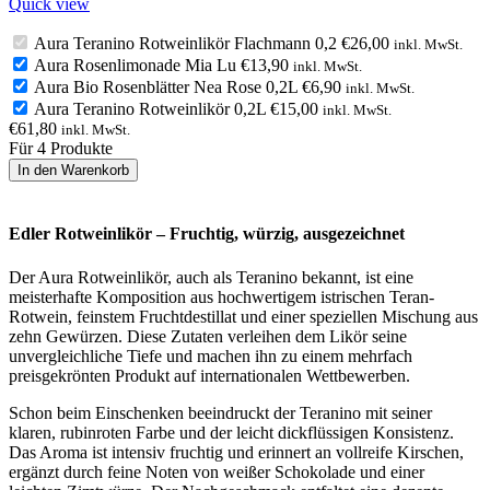
Quick view
Aura Teranino Rotweinlikör Flachmann 0,2
€
26,00
inkl. MwSt.
Aura Rosenlimonade Mia Lu
€
13,90
inkl. MwSt.
Aura Bio Rosenblätter Nea Rose 0,2L
€
6,90
inkl. MwSt.
Aura Teranino Rotweinlikör 0,2L
€
15,00
inkl. MwSt.
€
61,80
inkl. MwSt.
Für 4 Produkte
In den Warenkorb
Edler Rotweinlikör – Fruchtig, würzig, ausgezeichnet
Der Aura Rotweinlikör, auch als Teranino bekannt, ist eine
meisterhafte Komposition aus hochwertigem istrischen Teran-
Rotwein, feinstem Fruchtdestillat und einer speziellen Mischung aus
zehn Gewürzen. Diese Zutaten verleihen dem Likör seine
unvergleichliche Tiefe und machen ihn zu einem mehrfach
preisgekrönten Produkt auf internationalen Wettbewerben.
Schon beim Einschenken beeindruckt der Teranino mit seiner
klaren, rubinroten Farbe und der leicht dickflüssigen Konsistenz.
Das Aroma ist intensiv fruchtig und erinnert an vollreife Kirschen,
ergänzt durch feine Noten von weißer Schokolade und einer