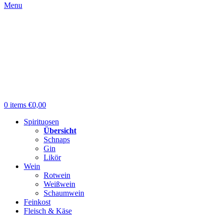
Menu
0
items
€
0,00
Spirituosen
Übersicht
Schnaps
Gin
Likör
Wein
Rotwein
Weißwein
Schaumwein
Feinkost
Fleisch & Käse