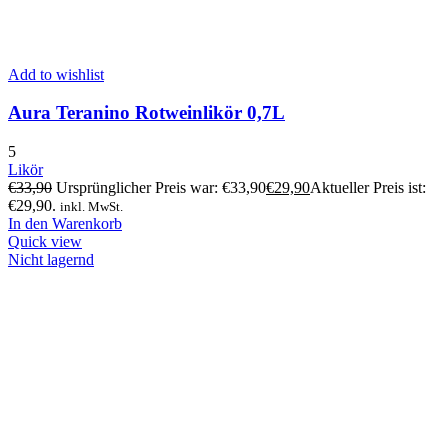
Add to wishlist
Aura Teranino Rotweinlikör 0,7L
5
Likör
€
33,90
Ursprünglicher Preis war: €33,90
€
29,90
Aktueller Preis ist:
€29,90.
inkl. MwSt.
In den Warenkorb
Quick view
Nicht lagernd