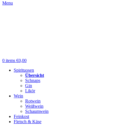
Menu
0
items
€
0,00
Spirituosen
Übersicht
Schnaps
Gin
Likör
Wein
Rotwein
Weißwein
Schaumwein
Feinkost
Fleisch & Käse