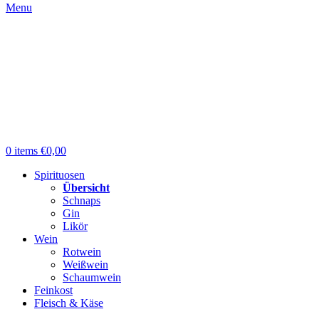
Menu
0
items
€
0,00
Spirituosen
Übersicht
Schnaps
Gin
Likör
Wein
Rotwein
Weißwein
Schaumwein
Feinkost
Fleisch & Käse