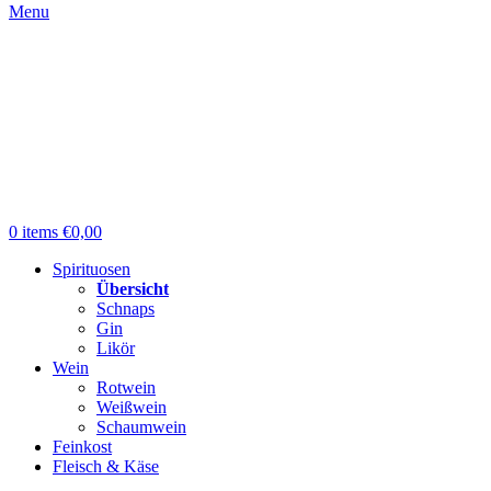
Menu
0
items
€
0,00
Spirituosen
Übersicht
Schnaps
Gin
Likör
Wein
Rotwein
Weißwein
Schaumwein
Feinkost
Fleisch & Käse