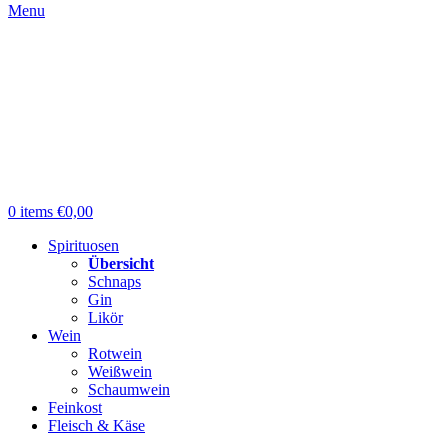
Menu
0
items
€
0,00
Spirituosen
Übersicht
Schnaps
Gin
Likör
Wein
Rotwein
Weißwein
Schaumwein
Feinkost
Fleisch & Käse